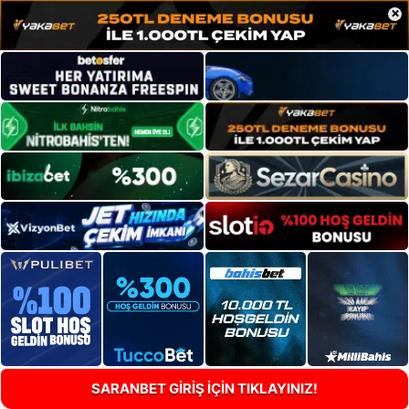
×
SARANBET GİRİŞ İÇİN TIKLAYINIZ!