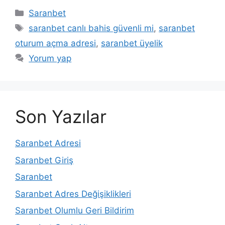
Kategoriler
Saranbet
Etiketler
saranbet canlı bahis güvenli mi
,
saranbet
oturum açma adresi
,
saranbet üyelik
Yorum yap
Son Yazılar
Saranbet Adresi
Saranbet Giriş
Saranbet
Saranbet Adres Değişiklikleri
Saranbet Olumlu Geri Bildirim