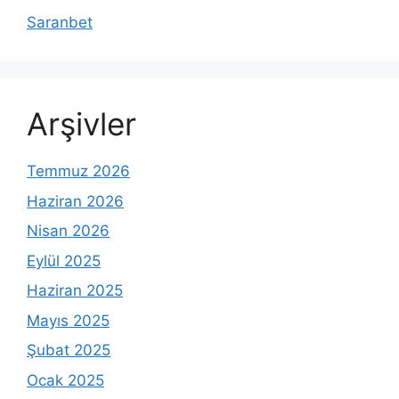
Saranbet
Arşivler
Temmuz 2026
Haziran 2026
Nisan 2026
Eylül 2025
Haziran 2025
Mayıs 2025
Şubat 2025
Ocak 2025