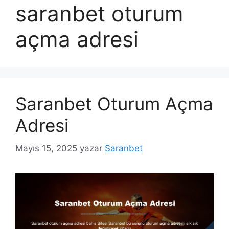
saranbet oturum
açma adresi
Saranbet Oturum Açma
Adresi
Mayıs 15, 2025
yazar
Saranbet