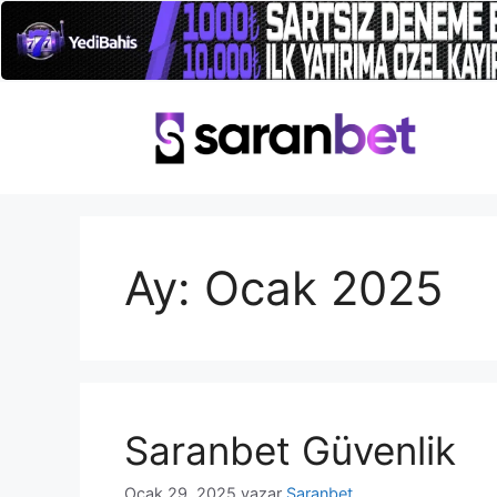
İçeriğe
atla
Ay:
Ocak 2025
Saranbet Güvenlik
Ocak 29, 2025
yazar
Saranbet