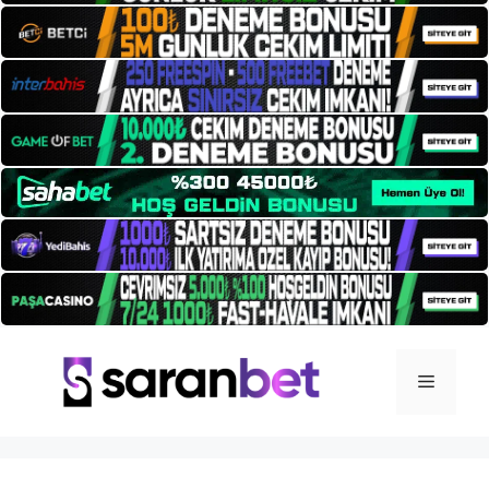
İçeriğe
atla
Menü