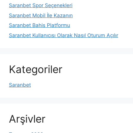
Saranbet Spor Seçenekleri
Saranbet Mobil İle Kazanın
Saranbet Bahis Platformu
Saranbet Kullanıcısı Olarak Nasıl Oturum Açılır
Kategoriler
Saranbet
Arşivler