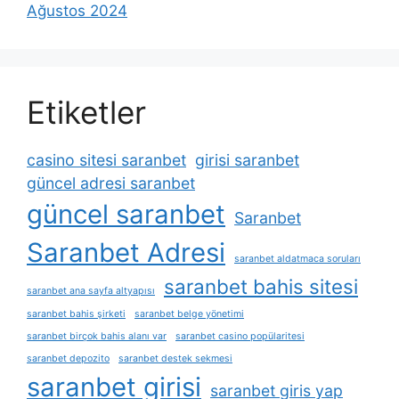
Ağustos 2024
Etiketler
casino sitesi saranbet
girisi saranbet
güncel adresi saranbet
güncel saranbet
Saranbet
Saranbet Adresi
saranbet aldatmaca soruları
saranbet bahis sitesi
saranbet ana sayfa altyapısı
saranbet bahis şirketi
saranbet belge yönetimi
saranbet birçok bahis alanı var
saranbet casino popülaritesi
saranbet depozito
saranbet destek sekmesi
saranbet girisi
saranbet giris yap