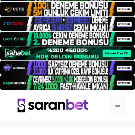
İçeriğe
atla
Menü