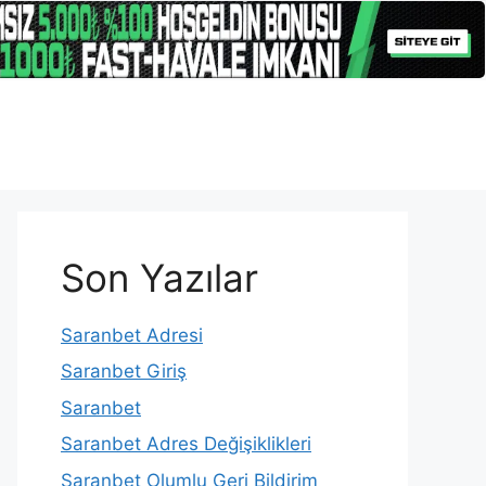
Son Yazılar
Saranbet Adresi
Saranbet Giriş
Saranbet
Saranbet Adres Değişiklikleri
Saranbet Olumlu Geri Bildirim