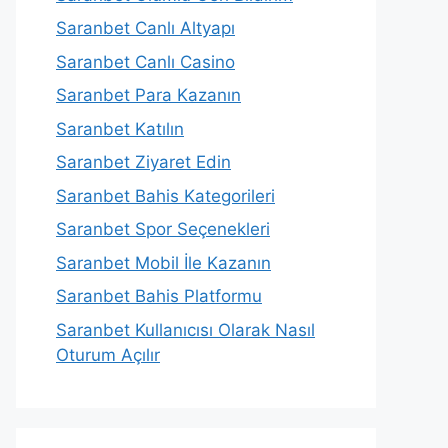
Saranbet Canlı Altyapı
Saranbet Canlı Casino
Saranbet Para Kazanın
Saranbet Katılın
Saranbet Ziyaret Edin
Saranbet Bahis Kategorileri
Saranbet Spor Seçenekleri
Saranbet Mobil İle Kazanın
Saranbet Bahis Platformu
Saranbet Kullanıcısı Olarak Nasıl
Oturum Açılır