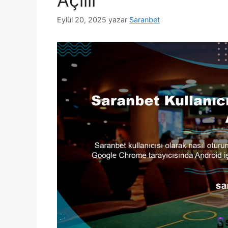
Eylül 20, 2025
yazar
Saranbet