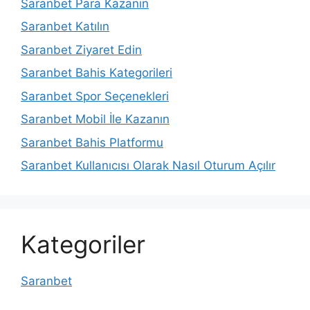
Saranbet Para Kazanın
Saranbet Katılın
Saranbet Ziyaret Edin
Saranbet Bahis Kategorileri
Saranbet Spor Seçenekleri
Saranbet Mobil İle Kazanın
Saranbet Bahis Platformu
Saranbet Kullanıcısı Olarak Nasıl Oturum Açılır
Kategoriler
Saranbet