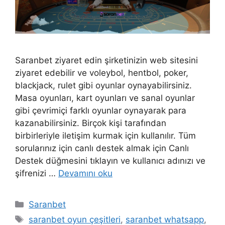
Saranbet ziyaret edin şirketinizin web sitesini
ziyaret edebilir ve voleybol, hentbol, poker,
blackjack, rulet gibi oyunlar oynayabilirsiniz.
Masa oyunları, kart oyunları ve sanal oyunlar
gibi çevrimiçi farklı oyunlar oynayarak para
kazanabilirsiniz. Birçok kişi tarafından
birbirleriyle iletişim kurmak için kullanılır. Tüm
sorularınız için canlı destek almak için Canlı
Destek düğmesini tıklayın ve kullanıcı adınızı ve
şifrenizi …
Devamını oku
Kategoriler
Saranbet
Etiketler
saranbet oyun çeşitleri
,
saranbet whatsapp
,