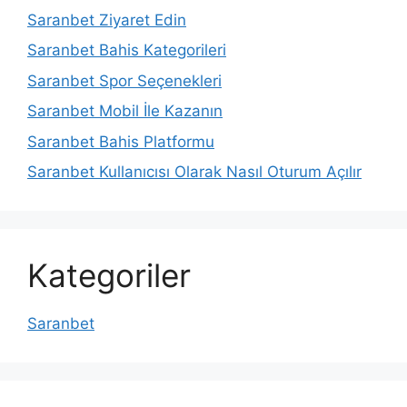
Saranbet Ziyaret Edin
Saranbet Bahis Kategorileri
Saranbet Spor Seçenekleri
Saranbet Mobil İle Kazanın
Saranbet Bahis Platformu
Saranbet Kullanıcısı Olarak Nasıl Oturum Açılır
Kategoriler
Saranbet