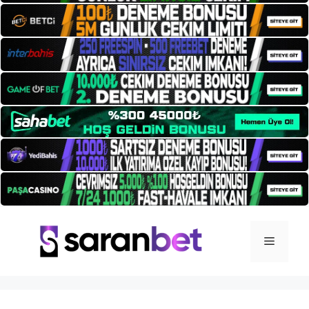
İçeriğe
atla
Menü