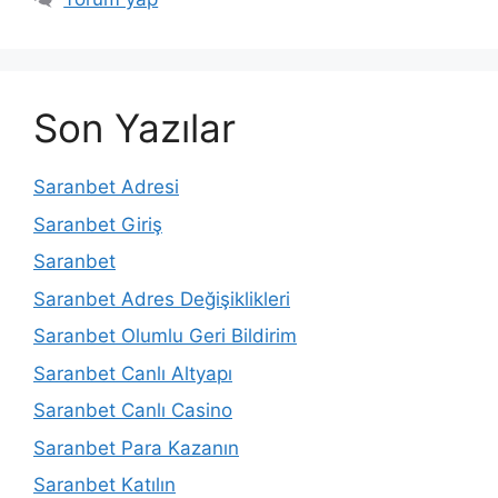
Son Yazılar
Saranbet Adresi
Saranbet Giriş
Saranbet
Saranbet Adres Değişiklikleri
Saranbet Olumlu Geri Bildirim
Saranbet Canlı Altyapı
Saranbet Canlı Casino
Saranbet Para Kazanın
Saranbet Katılın